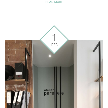
READ MORE
1
DÉC