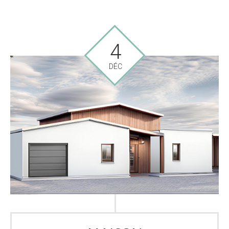
4
DÉC